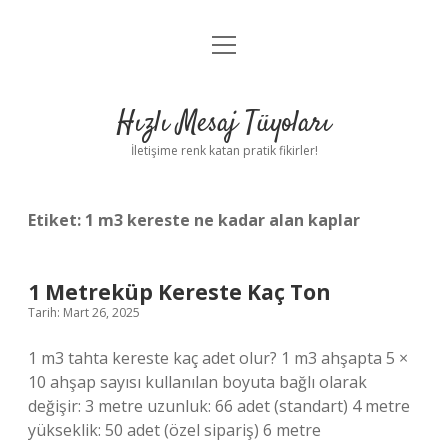
menüyü
Anasayfa
aç
Gizlilik Politikası
Hızlı Mesaj Tüyoları
Yasal Uyarı
İletişime renk katan pratik fikirler!
Hakkımızda
Etiket:
1 m3 kereste ne kadar alan kaplar
1 Metreküp Kereste Kaç Ton
Tarih: Mart 26, 2025
1 m3 tahta kereste kaç adet olur? 1 m3 ahşapta 5 ×
10 ahşap sayısı kullanılan boyuta bağlı olarak
değişir: 3 metre uzunluk: 66 adet (standart) 4 metre
yükseklik: 50 adet (özel sipariş) 6 metre