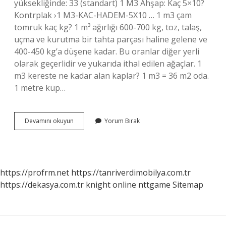
yüksekliğinde: 33 (standart) 1 M3 Ahşap: Kaç 5×10?
Kontrplak ›1 M3-KAC-HADEM-5X10 … 1 m3 çam
tomruk kaç kg? 1 m³ ağırlığı 600-700 kg, toz, talaş,
uçma ve kurutma bir tahta parçası haline gelene ve
400-450 kg’a düşene kadar. Bu oranlar diğer yerli
olarak geçerlidir ve yukarıda ithal edilen ağaçlar. 1
m3 kereste ne kadar alan kaplar? 1 m3 = 36 m2 oda.
1 metre küp…
1
Devamını okuyun
Yorum Bırak
Metreküp
Kereste
Kaç
Ton
https://profrm.net
https://tanriverdimobilya.com.tr
https://dekasya.com.tr
knight online
nttgame
Sitemap